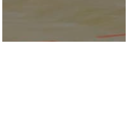
WEST WIEN Handball gewinnt in der zweiten Runde der
HLA CHALLENGE auswärts gegen den HC FIVERS WAT
Margareten 2 mit 29:31 (11:15).
In der Anfangsphase tun sich die Westwiener noch
schwer ins Spiel zu kommen, ehe Dräger zum 4:4
ausgleicht und Kofler erstmals die Gäste in Führung