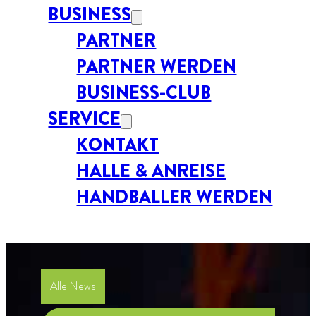
BUSINESS
PARTNER
PARTNER WERDEN
BUSINESS-CLUB
SERVICE
KONTAKT
HALLE & ANREISE
HANDBALLER WERDEN
Alle News