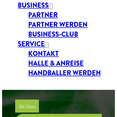
BUSINESS
PARTNER
PARTNER WERDEN
BUSINESS-CLUB
SERVICE
KONTAKT
HALLE & ANREISE
HANDBALLER WERDEN
Alle News