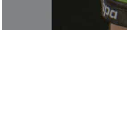
Marko Katic wird im Sommer zu Ademar Leon in die
Liga Asobal nach Spanien wechseln. Der linke
Rückraumspieler begann seine Karriere 2013 in der
Jugend von WESTWIEN, feierte mehrere
Nachwuchstitel und war wichtiger Bestandteil des
2000er Nationalteams, mit dem er 2018 den