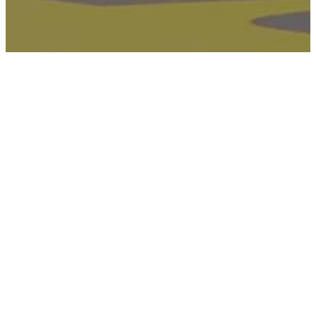
Die SG INSIGNIS Handball WESTWIEN gewinnt in der 21.
Runde der ZTE HLA MEISTERLIGA auswärts bei Bregenz
Handball mit 26:19 (15:10) und bleibt damit auf Platz 2
in der Tabelle.
Die Glorreichen Sieben starten stark in die
Auswärtspartie in Bregenz und gehen durch Tore von
Kofler, Katic und Lastro mit 0:3 in Führung. Bis zur 15
Minuten kommen die Bregenzer auf 6:6 heran, danach