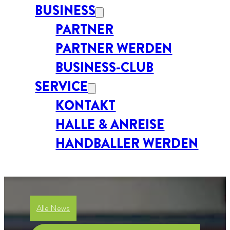
BUSINESS
PARTNER
PARTNER WERDEN
BUSINESS-CLUB
SERVICE
KONTAKT
HALLE & ANREISE
HANDBALLER WERDEN
Alle News