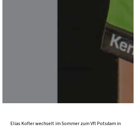
Elias Kofler wechselt im Sommer zum Vfl Potsdam in
die 2. Deutsche Bundesliga. Elias begann seine Handball